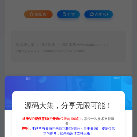
收藏 (0)
打赏
点赞 (
0
)
源码大集
域名出售
域名出售 www.baidu.com
https://www.yuanmadaji.com/6009.html
二哥
生成海报
复制本文链接
源码大集，分享无限可能！
终身VIP现仅需59元开通
(仅限前100名)
，享受一次技术支持服
务！
上一篇：
下一篇：
声明：
本站所有资源均来自互联网(部分为自主资源)，资源仅供
学习参考，如果商用请支持正版！
已经没有上一篇了!
已经没有下一篇了!