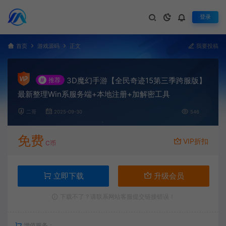
登录
首页
游戏源码
正文
我要投稿
3D魔幻手游【全民奇迹15第三季跨服版】
#
推荐
最新整理Win系服务端+本地注册+加解密工具
二哥
2025-09-30
546
免费
VIP折扣
C币
立即下载
升级会员
下载不了？请联系网站客服提交链接错误！
增值服务：