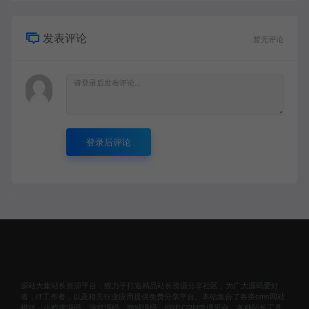
发表评论
暂无评论
登录后评论
源站大集站长资源平台，致力于打造精品站长资源分享社区，为广大源码爱好
者，IT工作者，以及相关行业应用提供免费分享平台。本站集合了各类cms网站
模板、小程序源码、游戏源码、商城源码、ERP,CRM管理平台、各种站长工具