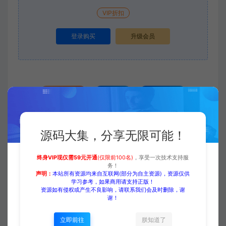
VIP折扣
登录购买
升级会员
收藏 (0)
打赏
点赞 (
0
)
源码大集，分享无限可能！
源码大集
ERP/CRM/系统
抖音火开源我的进化之路网
页文字游戏源码带搭建教程
终身VIP现仅需59元开通
(仅限前100名)
，享受一次技术支持服
https://www.yuanmadaji.com/6436.html
务！
声明：
本站所有资源均来自互联网(部分为自主资源)，资源仅供
学习参考，如果商用请支持正版！
资源如有侵权或产生不良影响，请联系我们会及时删除，谢
谢！
立即前往
朕知道了