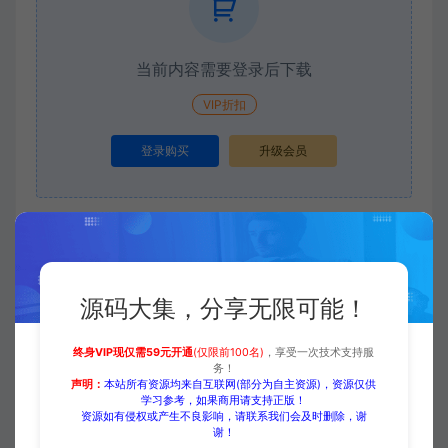
当前内容需要登录后下载
VIP折扣
登录购买
升级会员
收藏 (0)
打赏
点赞 (
0
)
源码大集，分享无限可能！
终身VIP现仅需59元开通
(仅限前100名)
，享受一次技术支持服
源码大集
HTML模板
【外贸模板】大气商务合作多用
务！
途引导式模板 深蓝款 响应式模板
声明：
本站所有资源均来自互联网(部分为自主资源)，资源仅供
学习参考，如果商用请支持正版！
https://www.yuanmadaji.com/704.html
资源如有侵权或产生不良影响，请联系我们会及时删除，谢
谢！