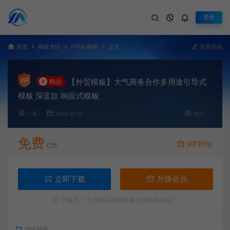
登录
首页
模板专区
HTML模板
正文
我要投稿
【外贸模板】大气商务合作多用途引导式
#
精品
模板 深蓝款 响应式模板
二哥
2024-08-17
553
免费
VIP折扣
C币
立即下载
升级会员
下载不了？请联系网站客服提交链接错误！
增值服务：