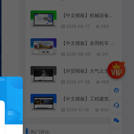
【中文模板】机械设备（钣金箱柜生产厂家） 蓝色款 响应式模板
2024-08-17
584
【中文模板】农用机车 灰绿款 响应式模板包含html+CSS+Js+字体文件全套
2025-08-06
241
【外贸模板】大气云无限虚拟主机托管服务企业web网站模板 浅蓝款 响应式模板
2024-07-28
499
【中文模板】工程建筑基建网站 湛蓝款 电脑端+移动端模板
2024-12-18
404
热门评论