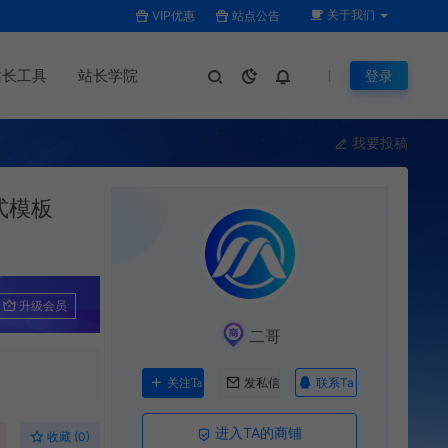
关于我们
VIP优惠
站点公告
站长工具
站长学院
登录
我要投稿
式模板
升级会员
二哥
联系Ta
关注Ta
发私信
进入TA的商铺
收藏 (0)