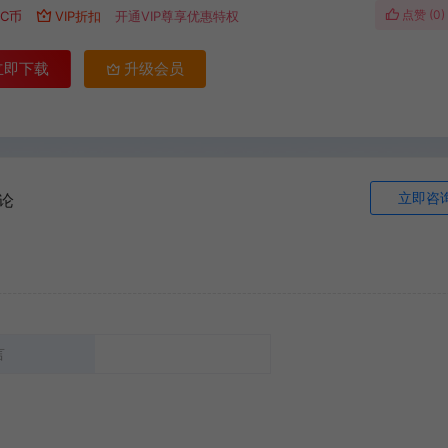
点赞 (
0
)
C币
VIP折扣
开通VIP尊享优惠特权
立即下载
升级会员
立即咨
论
言