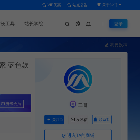
关于我们
VIP优惠
站点公告
站长工具
站长学院
登录
我要投稿
家 蓝色款
升级会员
二哥
联系Ta
关注Ta
发私信
进入TA的商铺