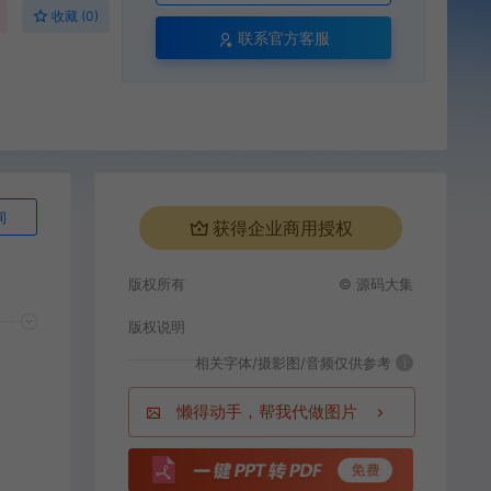
收藏 (0)
联系官方客服
询
获得企业商用授权
版权所有
© 源码大集
版权说明
相关字体/摄影图/音频仅供参考
i
懒得动手，帮我代做图片