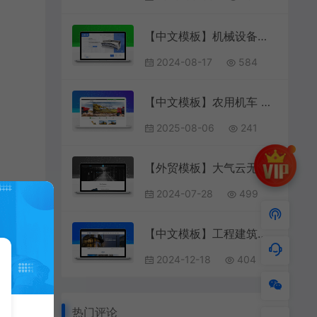
【中文模板】机械设备（钣金箱柜生产厂家） 蓝色款 响应式模板
2024-08-17
584
【中文模板】农用机车 灰绿款 响应式模板包含html+CSS+Js+字体文件全套
2025-08-06
241
【外贸模板】大气云无限虚拟主机托管服务企业web网站模板 浅蓝款 响应式模板
2024-07-28
499
【中文模板】工程建筑基建网站 湛蓝款 电脑端+移动端模板
2024-12-18
404
热门评论