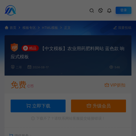
登录
首页
模板专区
HTML模板
正文
我要投稿
【中文模板】农业用药肥料网站 蓝色款 响
#
精品
应式模板
二哥
2024-08-17
546
免费
VIP折扣
C币
立即下载
升级会员
下载不了？请联系网站客服提交链接错误！
增值服务：