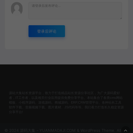
登录后评论
源站大集站长资源平台，致力于打造精品站长资源分享社区，为广大源码爱好
者，IT工作者，以及相关行业应用提供免费分享平台。本站集合了各类cms网站
模板、小程序源码、游戏源码、商城源码、ERP,CRM管理平台、各种站长工具
软件下载、音频视频下载、图片素材、JS代码等等。我们着力打造长久稳定资源
分享平台!
© 2024 源码大集 - YUANMADAJI.COM & WordPress Theme. All