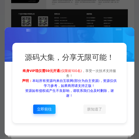
源码大集，分享无限可能！
付费下载
终身VIP现仅需59元开通
(仅限前100名)
，享受一次技术支持服
务！
声明：
本站所有资源均来自互联网(部分为自主资源)，资源仅供
当前内容需要登录后下载
学习参考，如果商用请支持正版！
资源如有侵权或产生不良影响，请联系我们会及时删除，谢
谢！
VIP折扣
立即前往
朕知道了
登录购买
升级会员