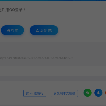
允许用QQ登录！
打赏
点赞 (
0
)
0%9aqq%e4%b8%80%e9%94%ae%e7%99%bb%e5%bd%95
生成海报
复制本文链接