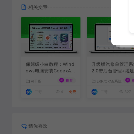
相关文章
保姆级小白教程：Wind
升级版汽修单管理系
ows电脑安装CodexAI
2.0带后台管理+搭
编程助手
程
#
#
推荐
AI干货
ERP/CRM/系统
二哥
41
免费
二哥
327
猜你喜欢