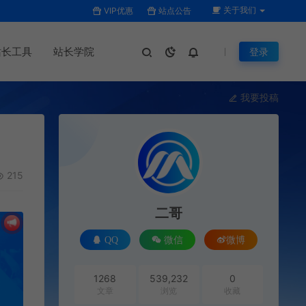
关于我们
VIP优惠
站点公告
站长工具
站长学院
登录
我要投稿
215
二哥
QQ
微信
微博
1268
539,232
0
文章
浏览
收藏