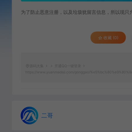
为了防止恶意注册，以及垃圾犹留言信息，所以现只
收藏 (0)
源码大集
开通QQ一键登录
https://www.yuanmadaji.com/gonggao/%e5%bc%80%e9%8
二哥