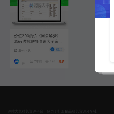
价值200的仿《周公解梦》
源码 梦境解释查询大全帝国
cmsV7.5核心
#
精品
源码下载
二
2年前
498
免费
哥
源站大集站长资源平台，致力于打造精品站长资源分享社