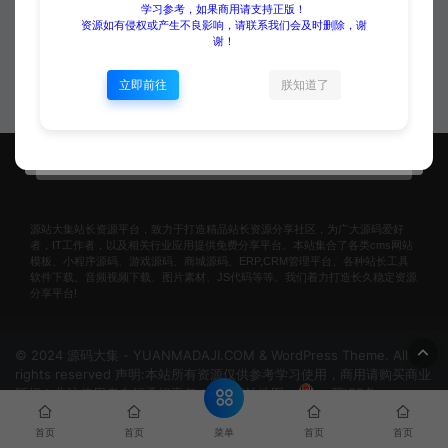
版带搭建教程
学习参考，如果商用请支持正版！
资源如有侵权或产生不良影响，请联系我们会及时删除，谢
源码下载
谢！
二哥
免费
立即前往
朕知道了
源站大集站长资源平台，致力于打造精品站长资源分享社区，为广大源码爱好
者，IT工作者，以及相关行业应用提供免费分享平台。本站集合了各类cms网站
模板、小程序源码、游戏源码、商城源码、ERP,CRM管理平台、各种站长工具
软件下载、音频视频下载、图片素材、JS代码等等。我们着力打造长久稳定资源
分享平台!
© 2024 源码大集 - YUANMADAJI.COM & WordPress Theme. All
rights reserved 声明:本站所有资源仅供参考学习使用，商用请购买商业
版权！非法使用者自行承担责任！
网站地图
冀ICP备
2024074297号-1
菜单
首页
首页
首页
首页