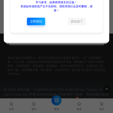
法律咨询律师事务网站模板_Eyo
学习参考，如果商用请支持正版！
资源如有侵权或产生不良影响，请联系我们会及时删除，谢
uCMS商业
易优eyou模板
谢！
二哥
免费
立即前往
朕知道了
源站大集站长资源平台，致力于打造精品站长资源分享社区，为广大源码爱好
者，IT工作者，以及相关行业应用提供免费分享平台。本站集合了各类cms网站
模板、小程序源码、游戏源码、商城源码、ERP,CRM管理平台、各种站长工具
软件下载、音频视频下载、图片素材、JS代码等等。我们着力打造长久稳定资源
分享平台!
© 2024 源码大集 - YUANMADAJI.COM & WordPress Theme. All
rights reserved 声明:本站所有资源仅供参考学习使用，商用请购买商业
版权！非法使用者自行承担责任！
网站地图
冀ICP备
2024074297号-1
菜单
首页
首页
首页
首页