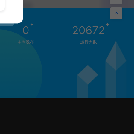
+
+
0
20672
本周发布
运行天数