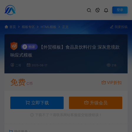
登录
首页
模板专区
HTML模板
正文
我要投稿
【外贸模板】食品及饮料行业 深灰意境款
#
独家
响应式模板
二哥
2025-08-17
218
免费
VIP折扣
C币
立即下载
升级会员
下载不了？请联系网站客服提交链接错误！
增值服务：