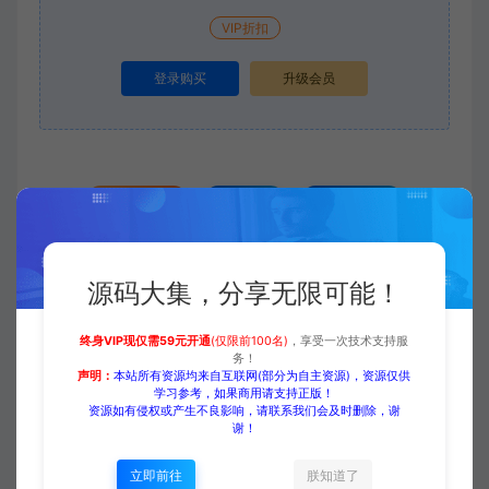
VIP折扣
登录购买
升级会员
收藏 (0)
打赏
点赞 (
0
)
源码大集，分享无限可能！
源码大集
HTML模板
【外贸模板】食品及饮料行业 深
灰意境款 响应式模板
终身VIP现仅需59元开通
(仅限前100名)
，享受一次技术支持服
https://www.yuanmadaji.com/5533.html
务！
声明：
本站所有资源均来自互联网(部分为自主资源)，资源仅供
学习参考，如果商用请支持正版！
资源如有侵权或产生不良影响，请联系我们会及时删除，谢
谢！
立即前往
朕知道了