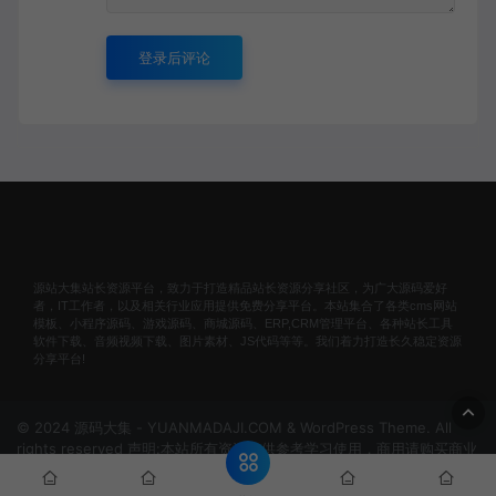
登录后评论
源站大集站长资源平台，致力于打造精品站长资源分享社区，为广大源码爱好
者，IT工作者，以及相关行业应用提供免费分享平台。本站集合了各类cms网站
模板、小程序源码、游戏源码、商城源码、ERP,CRM管理平台、各种站长工具
软件下载、音频视频下载、图片素材、JS代码等等。我们着力打造长久稳定资源
分享平台!
© 2024 源码大集 - YUANMADAJI.COM & WordPress Theme. All
rights reserved 声明:本站所有资源仅供参考学习使用，商用请购买商业
版权！非法使用者自行承担责任！
网站地图
冀ICP备
2024074297号-1