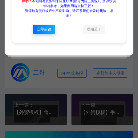
声明：
本站所有资源均来自互联网(部分为自主资源)，资源仅供
学习参考，如果商用请支持正版！
资源如有侵权或产生不良影响，请联系我们会及时删除，谢
源码大集
HTML模板
【外贸模板】健康美食餐饮行业
谢！
灰色款 响应式模板
https://www.yuanmadaji.com/5538.html
立即前往
朕知道了
二哥
生成海报
复制本文链接
上一篇：
下一篇：
【外贸模板】食品及饮料行业 深灰意境款 响应式模板
【外贸模板】手工定制及奢侈品行业 深灰款 响应式模板