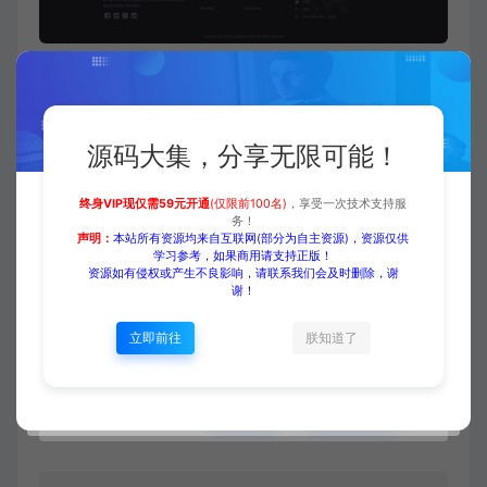
付费下载
源码大集，分享无限可能！
当前内容需要登录后下载
终身VIP现仅需59元开通
(仅限前100名)
，享受一次技术支持服
务！
声明：
本站所有资源均来自互联网(部分为自主资源)，资源仅供
VIP折扣
学习参考，如果商用请支持正版！
资源如有侵权或产生不良影响，请联系我们会及时删除，谢
谢！
登录购买
升级会员
立即前往
朕知道了
收藏 (0)
打赏
点赞 (
0
)