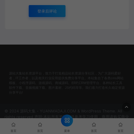
登录后评论
源站大集站长资源平台，致力于打造精品站长资源分享社区，为广大源码爱好
者，IT工作者，以及相关行业应用提供免费分享平台。本站集合了各类cms网站
模板、小程序源码、游戏源码、商城源码、ERP,CRM管理平台、各种站长工具
软件下载、音频视频下载、图片素材、JS代码等等。我们着力打造长久稳定资源
分享平台!
© 2024 源码大集 - YUANMADAJI.COM & WordPress Theme. All
rights reserved 声明:本站所有资源仅供参考学习使用，商用请购买商业
版权！非法使用者自行承担责任！
网站地图
冀ICP备
2024074297号-1
菜单
首页
首页
首页
首页