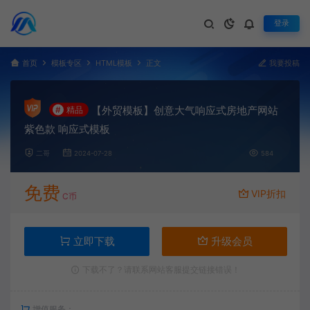
登录
首页
模板专区
HTML模板
正文
我要投稿
【外贸模板】创意大气响应式房地产网站
#
精品
紫色款 响应式模板
二哥
2024-07-28
584
免费
VIP折扣
C币
立即下载
升级会员
下载不了？请联系网站客服提交链接错误！
增值服务：