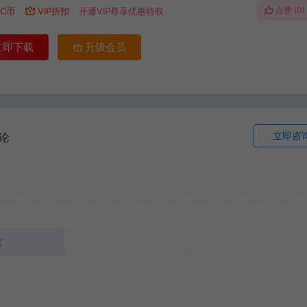
点赞 (
0
)
C币
VIP折扣
开通VIP尊享优惠特权
立即下载
升级会员
立即咨
论
言