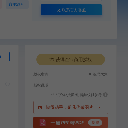
收藏 (0)
联系官方客服
询
获得企业商用授权
版权所有
© 源码大集
版权说明
相关字体/摄影图/音频仅供参考
i
懒得动手，帮我代做图片