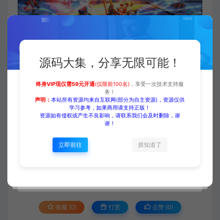
源码大集，分享无限可能！
付费下载
终身VIP现仅需59元开通
(仅限前100名)
，享受一次技术支持服
务！
声明：
本站所有资源均来自互联网(部分为自主资源)，资源仅供
学习参考，如果商用请支持正版！
当前内容需要登录后下载
资源如有侵权或产生不良影响，请联系我们会及时删除，谢
谢！
VIP折扣
立即前往
朕知道了
登录购买
升级会员
收藏 (0)
打赏
点赞 (
0
)