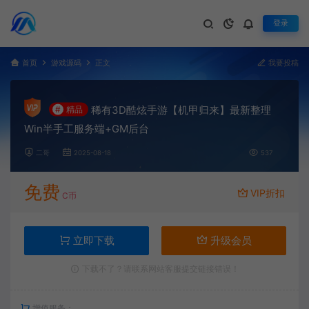
登录
首页
游戏源码
正文
我要投稿
稀有3D酷炫手游【机甲归来】最新整理
#
精品
Win半手工服务端+GM后台
二哥
2025-08-18
537
免费
VIP折扣
C币
立即下载
升级会员
下载不了？请联系网站客服提交链接错误！
增值服务：