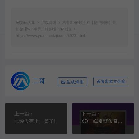
源码大集
游戏源码
稀有3D酷炫手游【机甲归来】最
新整理Win半手工服务端+GM后台
https://www.yuanmadaji.com/5923.html
二哥
生成海报
复制本文链接
上一篇：
下一篇：
已经没有上一篇了!
XO三端引擎传奇手游【1.80创世星王合击】最新整理Win系服务端+详细搭建教程