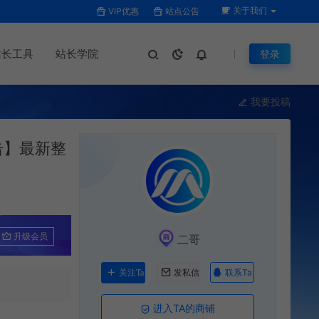
关于我们
VIP优惠
站点公告
站长工具
站长学院
登录
我要投稿
击】最新整
升级会员
二哥
联系Ta
关注Ta
发私信
进入TA的商铺