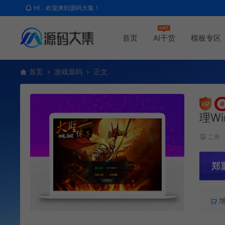
HI，欢迎来到源码大集！
首页
AI干货
模板专区
首页
游戏源码
正文
#
理W
二哥
郑