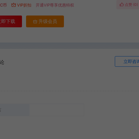
点赞 (
0
)
C币
VIP折扣
开通VIP尊享优惠特权
立即下载
升级会员
立即咨
论
言