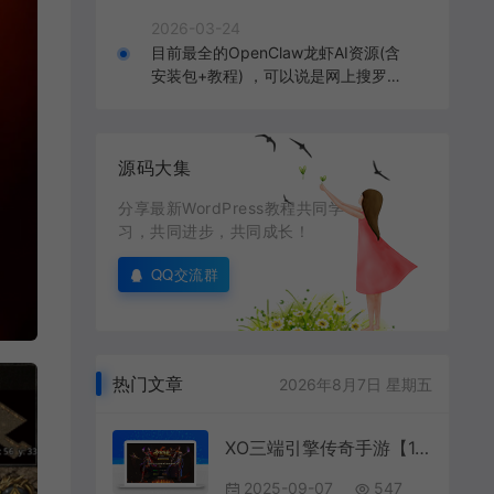
2026-03-24
目前最全的OpenClaw龙虾AI资源(含
安装包+教程) ，可以说是网上搜罗的
全部OpenClaw教程打包
源码大集
分享最新WordPress教程共同学
习，共同进步，共同成长！
QQ交流群
热门文章
2026年8月7日 星期五
XO三端引擎传奇手游【1.80帝王合击第二季】最新整理Win系服务端+PC安卓苹果三端+加密工具+详细搭建教程
2025-09-07
547