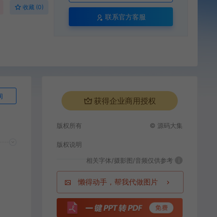
收藏 (0)
联系官方客服
询
获得企业商用授权
版权所有
© 源码大集
版权说明
相关字体/摄影图/音频仅供参考
i
懒得动手，帮我代做图片