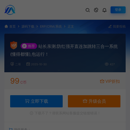
登录
首页
源码下载
ERP/CRM/系统
正文
我要投稿
站长亲测:防红强开直连加跳转三合一系统
#
推荐
(懂得都懂),包运行！
二哥
2025-10-30
427
99
VIP折扣
C币
立即下载
升级会员
下载不了？请联系网站客服提交链接错误！
增值服务：