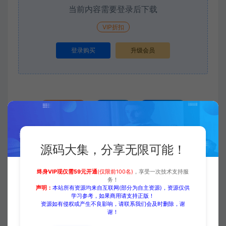
当前内容需要登录后下载
VIP折扣
登录购买
升级会员
收藏 (0)
打赏
点赞 (
0
)
源码大集，分享无限可能！
源码大集
ERP/CRM/系统
站长亲测:防红强开直连加跳
转三合一系统(懂得都懂),包运行！
终身VIP现仅需59元开通
(仅限前100名)
，享受一次技术支持服
https://www.yuanmadaji.com/6320.html
务！
声明：
本站所有资源均来自互联网(部分为自主资源)，资源仅供
学习参考，如果商用请支持正版！
资源如有侵权或产生不良影响，请联系我们会及时删除，谢
谢！