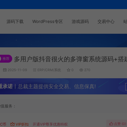
源码下载
WordPress专区
游戏源码
交易中心
多用户版抖音很火的多弹窗系统源码+搭
推荐
2025-11-09
ERP/CRM/系统
0
270
重承诺
丨总裁主题提供安全交易、信息保真!
增值服务：
点赞 (
0
)
C币
VIP折扣
开通VIP尊享优惠特权