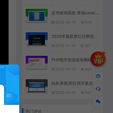
证书查询系统 帝国cmsV7.5二开版
2025-09-10
355
2026年最新梦幻付费进群防红源码
2026-01-12
261
PHP教学资源发布网站源码各类文章教材资料分享网站
2025-09-12
403
站长亲测:防红强开直连加跳转三合一系统(懂得都懂),包运行！
2025-10-30
427
热门评论