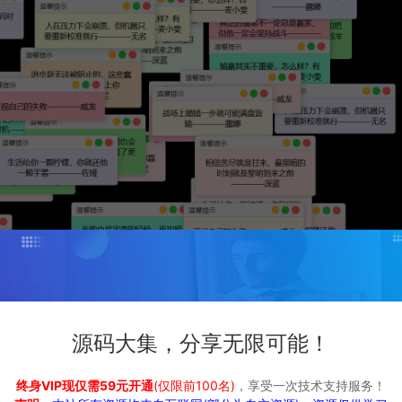
源码大集，分享无限可能！
终身VIP现仅需59元开通
(仅限前100名)
，享受一次技术支持服务！