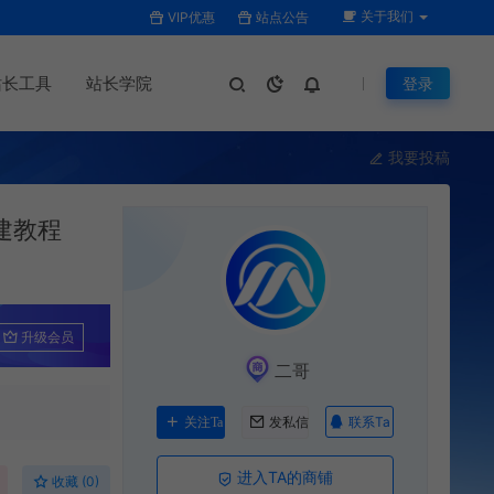
关于我们
VIP优惠
站点公告
站长工具
站长学院
登录
我要投稿
建教程
升级会员
二哥
联系Ta
关注Ta
发私信
进入TA的商铺
收藏 (0)