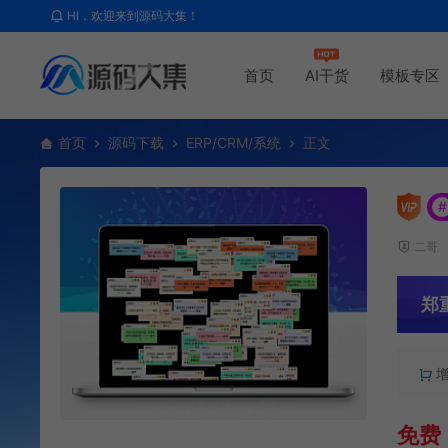
HI，欢迎来到源码大集！
首页
AI干货
模板专区
首页
源码下载
ERP/CRM/系统
正文
#
二哥
郑
免费