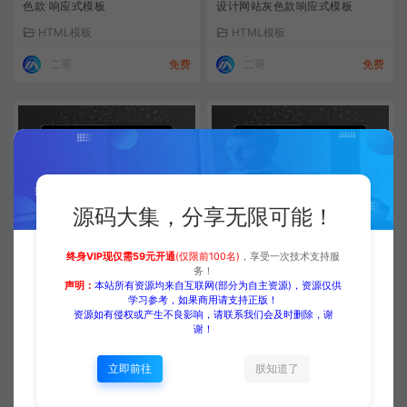
色款 响应式模板
设计网站灰色款响应式模板
HTML模板
HTML模板
二哥
免费
二哥
免费
源码大集，分享无限可能！
【外贸模板】创意简约公司类网
【外贸模板】简洁清新响应式单
站模板 红黑款 响应式模板
页展示类模板 青绿款 响应式模板
终身VIP现仅需59元开通
(仅限前100名)
，享受一次技术支持服
务！
HTML模板
HTML模板
声明：
本站所有资源均来自互联网(部分为自主资源)，资源仅供
学习参考，如果商用请支持正版！
二哥
免费
二哥
免费
资源如有侵权或产生不良影响，请联系我们会及时删除，谢
谢！
立即前往
朕知道了